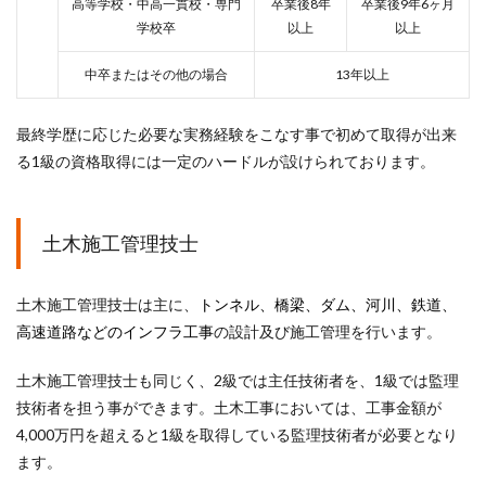
高等学校・中高一貫校・専門
卒業後8年
卒業後9年6ヶ月
学校卒
以上
以上
中卒またはその他の場合
13年以上
最終学歴に応じた必要な実務経験をこなす事で初めて取得が出来
る1級の資格取得には一定のハードルが設けられております。
土木施工管理技士
土木施工管理技士は主に、
トンネル、橋梁、ダム、河川、鉄道、
高速道路などのインフラ工事
の設計及び施工管理を行います。
土木施工管理技士も同じく、2級では主任技術者を、1級では監理
技術者を担う事ができます。土木工事においては、工事金額が
4,000万円を超えると1級を取得している監理技術者が必要となり
ます。