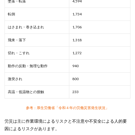
墜落・転落
4,594
転倒
1,734
はさまれ・巻き込まれ
1,706
飛来・落下
1,318
切れ・こすれ
1,272
動作の反動・無理な動作
940
激突され
800
高温・低温物との接触
233
参考：厚生労働省「令和４年の労働災害発生状況」
労災は主に
作業環境によるリスクと不注意や不安全による人的要
因によるリスク
があります。