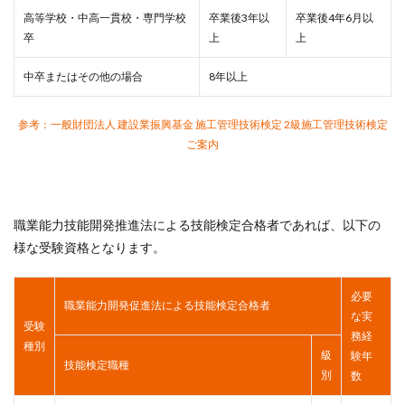
高等学校・中高一貫校・専門学校
卒業後3年以
卒業後4年6月以
卒
上
上
中卒またはその他の場合
8年以上
参考：一般財団法人 建設業振興基金 施工管理技術検定 2級施工管理技術検定
ご案内
職業能力技能開発推進法による技能検定合格者であれば、以下の
様な受験資格となります。
必要
職業能力開発促進法による技能検定合格者
な実
受験
務経
種別
級
験年
技能検定職種
別
数