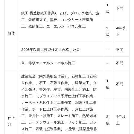
1
不問
級
鉄工(構造物鉄工作業)、とび、ブロック建築、施
工、鉄筋組立て、型枠、コンクリート圧送施
工、鉄筋施工、エーエルシーパネル施工
2
4年以
躯体
級
上
2003年以前に技能検定に合格した者
–
不問
単一等級エーエルシーパネル施工
–
不問
建築板金（内外装板金作業）、石材施工（石張
1
り作業）、石工（石張り作業）、建築大工、タ
不問
級
イル張り、畳製作、左官、内装仕上げ施工、防
水施工、（プラスチック系床仕上げ工事作業、
カーペット系床仕上げ工事作業、鋼製下地工事
作業、ボード仕上げ工事作業）、床仕上げ施
工、天井仕上げ施工、スレート施工、熱絶縁施
2
4年以
仕上
工、カーテンウォール施工、サッシ施工、ガラ
級
上
げ
ス施工、表装（壁装作業）、 塗装（建築塗装作