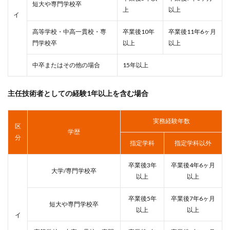
短大や専門学校卒
上
以上
イ
高等学校・中高一貫校・専
卒業後10年
卒業後11年6ヶ月
門学校卒
以上
以上
中卒またはその他の場合
15年以上
主任技術者としての経験1年以上を含む場合
実務経験年数
区
学歴
分
指定学科
指定学科以外
卒業後3年
卒業後4年6ヶ月
大学/専門学校卒
以上
以上
卒業後5年
卒業後7年6ヶ月
短大や専門学校卒
以上
以上
イ