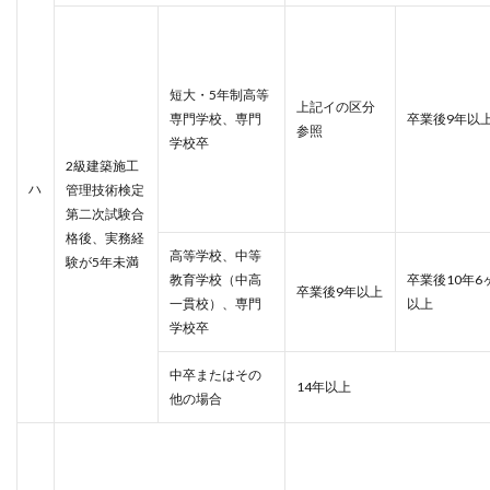
短大・5年制高等
上記イの
区分
専門学校、専門
卒業後
9年以
参照
学校卒
2級建築施工
ハ
管理技術検定
第二次試験合
格後、実務経
高等学校、中等
験が5年未満
教育学校（中高
卒業後10年6
卒業後9年以上
一貫校）、専門
以上
学校卒
中卒またはその
14年以上
他の場合