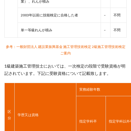
業） 、れんが積み
2003年以前に技能検定に合格した者
–
不問
単一等級れんが積み
–
不問
参考：一般財団法人 建設業振興基金 施工管理技術検定 2級施工管理技術検定
ご案内
1級建築施工管理技士においては、一次検定の段階で受験資格が明
記されています。下記に受験資格について記載致します。
実務経験年数
区
学歴又は資格
分
指定学科卒
指定学科以外