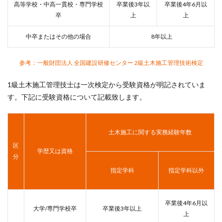
高等学校・中高一貫校・専門学校
卒業後3年以
卒業後4年6月以
卒
上
上
中卒またはその他の場合
8年以上
参考：一般財団法人 全国建設研修センター 2級土木施工管理技術検定
1級土木施工管理技士は一次検定から受験資格が明記されていま
す。下記に受験資格について記載致します。
土木施工に関する実務経験年数
区
学歴又は資格
分
指定学科
指定学科以外
卒業後4年6月以
大学/専門学校卒
卒業後3年以上
上