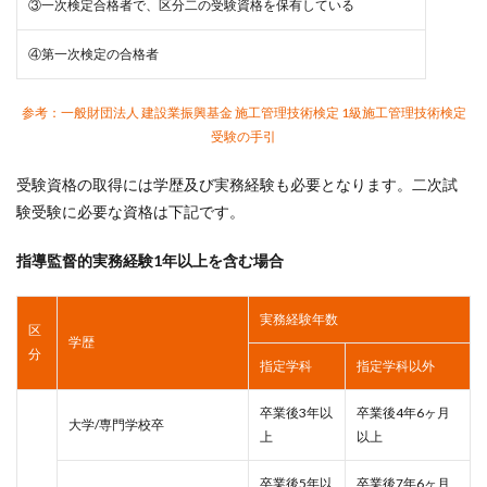
③一次検定合格者で、区分二の受験資格を保有している
④第一次検定の合格者
参考：一般財団法人 建設業振興基金 施工管理技術検定 1級施工管理技術検定
受験の手引
受験資格の取得には学歴及び実務経験も必要となります。二次試
験受験に必要な資格は下記です。
指導監督的実務経験1年以上を含む場合
実務経験年数
区
学歴
分
指定学科
指定学科以外
卒業後3年以
卒業後4年6ヶ月
大学/専門学校卒
上
以上
卒業後5年以
卒業後7年6ヶ月