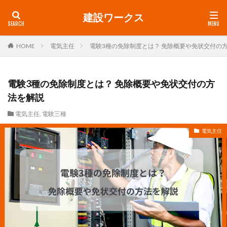
建設ワークス
HOME
電気主任
電験3種の免除制度とは？ 免除概要や免状交付の
電験3種の免除制度とは？ 免除概要や免状交付の方
法を解説
電気主任
,
電験三種
電気主任