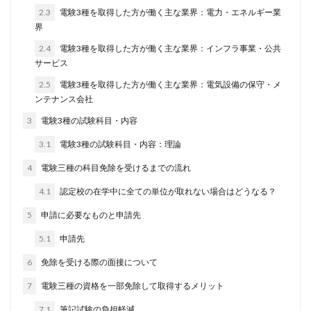
2.3
電験3種を取得した方が働く主な業界：電力・エネルギー業
界
2.4
電験3種を取得した方が働く主な業界：インフラ事業・公共
サービス
2.5
電験3種を取得した方が働く主な業界：電気設備の保守・メ
ンテナンス会社
3
電験3種の試験科目・内容
3.1
電験3種の試験科目・内容：理論
4
電験三種の科目免除を受けるまでの流れ
4.1
認定校の在学中に全ての単位が取れない場合はどうなる？
5
申請に必要なものと申請先
5.1
申請先
6
免除を受ける際の面接について
7
電験三種の資格を一部免除して取得するメリット
7.1
筆記試験の負担軽減