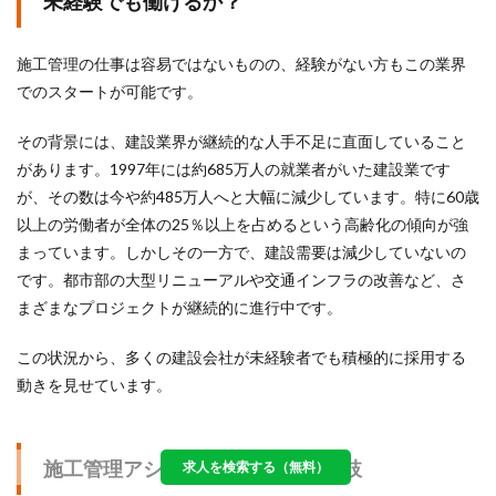
未経験でも働けるか？
施工管理の仕事は容易ではないものの、経験がない方もこの業界
でのスタートが可能です。
その背景には、建設業界が継続的な人手不足に直面していること
があります。
1997年には約685万人の就業者がいた建設業です
が、その数は今や約485万人へと大幅に減少しています。特に60歳
以上の労働者が全体の25％以上を占めるという高齢化の傾向が強
まっています。しかしその一方で、建設需要は減少していないの
です。都市部の大型リニューアルや交通インフラの改善など、さ
まざまなプロジェクトが継続的に進行中です。
この状況から、多くの建設会社が未経験者でも積極的に採用する
動きを見せています。
施工管理アシスタントという選択肢
求人を検索する（無料）