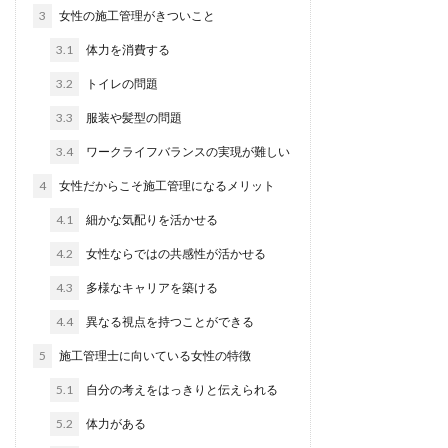
3
女性の施工管理がきついこと
3.1
体力を消費する
3.2
トイレの問題
3.3
服装や髪型の問題
3.4
ワークライフバランスの実現が難しい
4
女性だからこそ施工管理になるメリット
4.1
細かな気配りを活かせる
4.2
女性ならではの共感性が活かせる
4.3
多様なキャリアを築ける
4.4
異なる視点を持つことができる
5
施工管理士に向いている女性の特徴
5.1
自分の考えをはっきりと伝えられる
5.2
体力がある